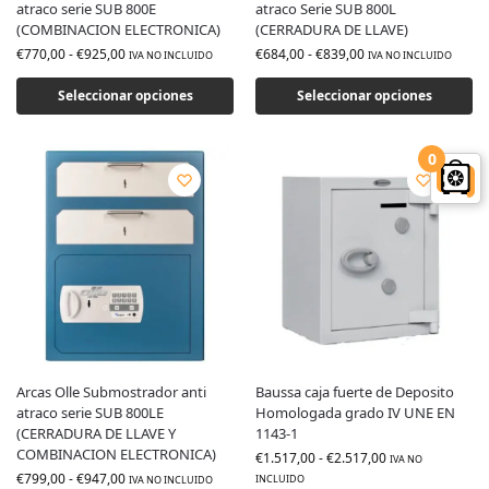
atraco serie SUB 800E
atraco Serie SUB 800L
(COMBINACION ELECTRONICA)
(CERRADURA DE LLAVE)
€
770,00
-
€
925,00
€
684,00
-
€
839,00
IVA NO INCLUIDO
IVA NO INCLUIDO
Seleccionar opciones
Seleccionar opciones
0
Arcas Olle Submostrador anti
Baussa caja fuerte de Deposito
atraco serie SUB 800LE
Homologada grado IV UNE EN
(CERRADURA DE LLAVE Y
1143-1
COMBINACION ELECTRONICA)
€
1.517,00
-
€
2.517,00
IVA NO
€
799,00
-
€
947,00
INCLUIDO
IVA NO INCLUIDO