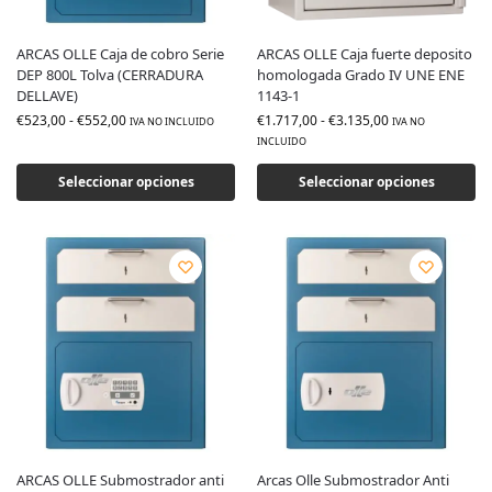
ARCAS OLLE Caja de cobro Serie
ARCAS OLLE Caja fuerte deposito
DEP 800L Tolva (CERRADURA
homologada Grado IV UNE ENE
DELLAVE)
1143-1
€
523,00
-
€
552,00
€
1.717,00
-
€
3.135,00
IVA NO INCLUIDO
IVA NO
INCLUIDO
Seleccionar opciones
Seleccionar opciones
ARCAS OLLE Submostrador anti
Arcas Olle Submostrador Anti