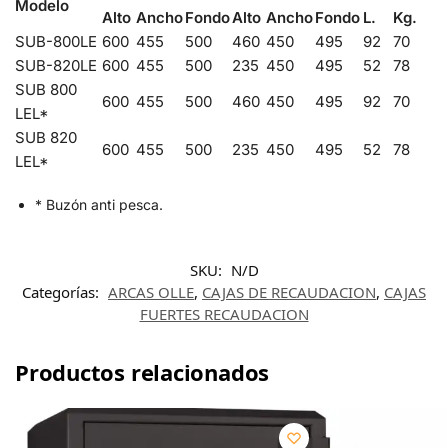
Modelo
Alto
Ancho
Fondo
Alto
Ancho
Fondo
L.
Kg.
SUB-800LE
600
455
500
460
450
495
92
70
SUB-820LE
600
455
500
235
450
495
52
78
SUB 800
600
455
500
460
450
495
92
70
LEL*
SUB 820
600
455
500
235
450
495
52
78
LEL*
* Buzón anti pesca.
SKU:
N/D
Categorías:
ARCAS OLLE
,
CAJAS DE RECAUDACION
,
CAJAS
FUERTES RECAUDACION
Productos relacionados