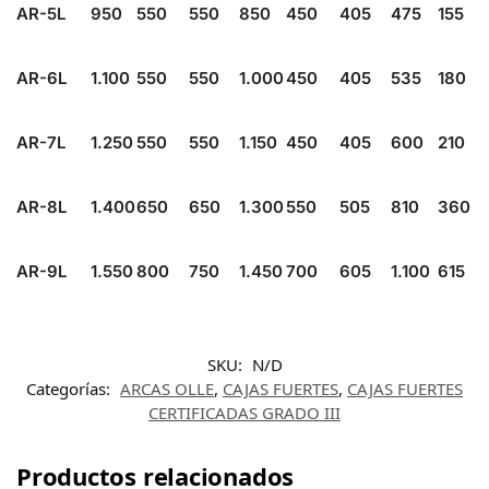
AR-5L
950
550
550
850
450
405
475
155
AR-6L
1.100
550
550
1.000
450
405
535
180
AR-7L
1.250
550
550
1.150
450
405
600
210
AR-8L
1.400
650
650
1.300
550
505
810
360
AR-9L
1.550
800
750
1.450
700
605
1.100
615
SKU:
N/D
Categorías:
ARCAS OLLE
,
CAJAS FUERTES
,
CAJAS FUERTES
CERTIFICADAS GRADO III
Productos relacionados