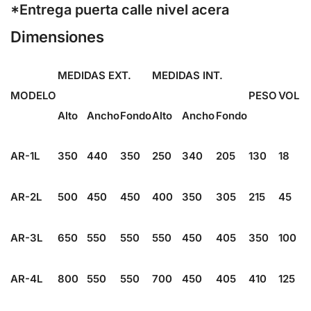
*Entrega puerta calle nivel acera
Dimensiones
MEDIDAS EXT.
MEDIDAS INT.
MODELO
PESO
VOL
Alto
Ancho
Fondo
Alto
Ancho
Fondo
AR-1L
350
440
350
250
340
205
130
18
AR-2L
500
450
450
400
350
305
215
45
AR-3L
650
550
550
550
450
405
350
100
AR-4L
800
550
550
700
450
405
410
125