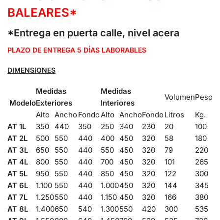
BALEARES*
*Entrega en puerta calle, nivel acera
PLAZO DE ENTREGA 5 DÍAS LABORABLES
DIMENSIONES
Medidas
Medidas
Volumen
Peso
Modelo
Exteriores
Interiores
Alto
Ancho
Fondo
Alto
Ancho
Fondo
Litros
Kg.
AT 1L
350
440
350
250
340
230
20
100
AT 2L
500
550
440
400
450
320
58
180
AT 3L
650
550
440
550
450
320
79
220
AT 4L
800
550
440
700
450
320
101
265
AT 5L
950
550
440
850
450
320
122
300
AT 6L
1.100
550
440
1.000
450
320
144
345
AT 7L
1.250
550
440
1.150
450
320
166
380
AT 8L
1.400
650
540
1.300
550
420
300
535