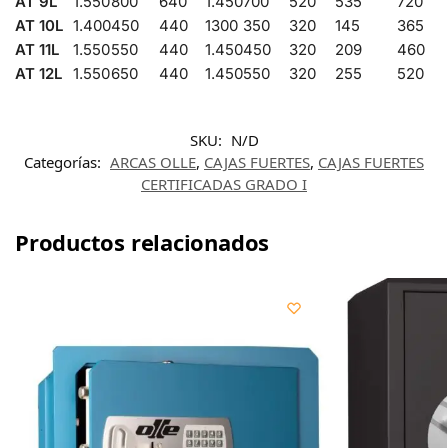
AT 9L
1.550
800
640
1.450
700
520
535
720
AT 10L
1.400
450
440
1300
350
320
145
365
AT 11L
1.550
550
440
1.450
450
320
209
460
AT 12L
1.550
650
440
1.450
550
320
255
520
SKU:
N/D
Categorías:
ARCAS OLLE
,
CAJAS FUERTES
,
CAJAS FUERTES
CERTIFICADAS GRADO I
Productos relacionados