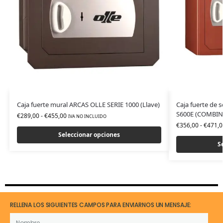
Caja fuerte mural ARCAS OLLE SERIE 1000 (Llave)
Caja fuerte de
S600E (COMBI
€
289,00
-
€
455,00
IVA NO INCLUIDO
€
356,00
-
€
471,0
Seleccionar opciones
S
RELLENA LOS SIGUIENTES CAMPOS PARA ENVIARNOS UN MENSAJE: