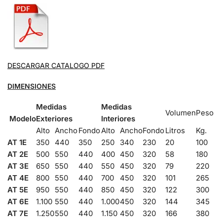
DESCARGAR CATALOGO PDF
DIMENSIONES
Medidas
Medidas
Volumen
Peso
Modelo
Exteriores
Interiores
Alto
Ancho
Fondo
Alto
Ancho
Fondo
Litros
Kg.
AT 1E
350
440
350
250
340
230
20
100
AT 2E
500
550
440
400
450
320
58
180
AT 3E
650
550
440
550
450
320
79
220
AT 4E
800
550
440
700
450
320
101
265
AT 5E
950
550
440
850
450
320
122
300
AT 6E
1.100
550
440
1.000
450
320
144
345
AT 7E
1.250
550
440
1.150
450
320
166
380