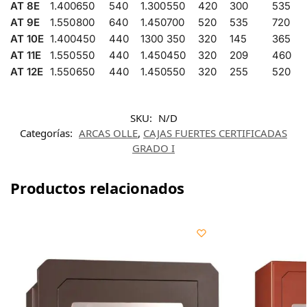
AT 8E
1.400
650
540
1.300
550
420
300
535
AT 9E
1.550
800
640
1.450
700
520
535
720
AT 10E
1.400
450
440
1300
350
320
145
365
AT 11E
1.550
550
440
1.450
450
320
209
460
AT 12E
1.550
650
440
1.450
550
320
255
520
SKU:
N/D
Categorías:
ARCAS OLLE
,
CAJAS FUERTES CERTIFICADAS
GRADO I
Productos relacionados