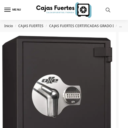
MENU
Inicio
CAJAS FUERTES
CAJAS FUERTES CERTIFICADAS GRADO I
Caja 
/
/
/